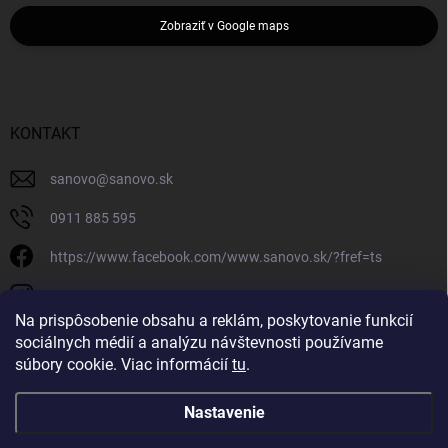
Zobraziť v Google maps
KONTAKT
sanovo
@
sanovo.sk
0911 885 595
https://www.facebook.com/www.sanovo.sk/?fref=ts
sanovo.sk
Na prispôsobenie obsahu a reklám, poskytovanie funkcií
sociálnych médií a analýzu návštevnosti používame
súbory cookie. Viac informácií
tu
.
Nastavenie