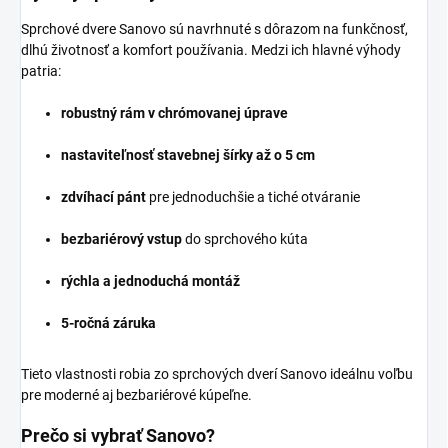
Sprchové dvere Sanovo sú navrhnuté s dôrazom na funkčnosť,
dlhú životnosť a komfort používania. Medzi ich hlavné výhody
patria:
robustný rám v chrómovanej úprave
nastaviteľnosť stavebnej šírky až o 5 cm
zdvíhací pánt
pre jednoduchšie a tiché otváranie
bezbariérový vstup
do sprchového kúta
rýchla a jednoduchá montáž
5-ročná záruka
Tieto vlastnosti robia zo sprchových dverí Sanovo ideálnu voľbu
pre moderné aj bezbariérové kúpeľne.
Prečo si vybrať Sanovo?