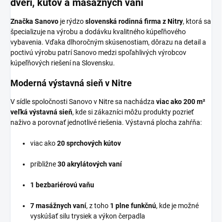
dverí, kútov a masážnych vaní
Značka Sanovo
je rýdzo
slovenská rodinná firma z Nitry
, ktorá sa
špecializuje na výrobu a dodávku kvalitného kúpeľňového
vybavenia. Vďaka dlhoročným skúsenostiam, dôrazu na detail a
poctivú výrobu patrí Sanovo medzi spoľahlivých výrobcov
kúpeľňových riešení na Slovensku.
Moderná výstavná sieň v Nitre
V sídle spoločnosti Sanovo v Nitre sa nachádza
viac ako 200 m²
veľká výstavná sieň
, kde si zákazníci môžu produkty pozrieť
naživo a porovnať jednotlivé riešenia. Výstavná plocha zahŕňa:
viac ako
20 sprchových kútov
približne
30 akrylátových vaní
1 bezbariérovú vaňu
7 masážnych vaní
, z toho
1 plne funkčnú
, kde je možné
vyskúšať silu trysiek a výkon čerpadla