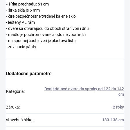
- šírka prechodu: 51 cm
- šírka skla je 6 mm
- číre bezpečnostné tvrdené kalené sklo
- leštený AL rám
- dvere sa otvárajúcu do oboch strán von i dnu
- madlo je pochrómované a odolné voči hrdzi
- na spodnej časti dverí je plastová lišta
- zdvíhacie pánty
Dodatočné parametre
Dvojkrídlové dvere do sprchy od 122 do 142
Kategória
:
cm
Záruka
:
2 roky
stavebná šírka
:
133-138 cm