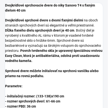
Dvojkrídlové sprchovacie dvere do niky Sanovo T4 s fixným
dielom 40 cm
Dvojkrídlové sprchové dvere s dvomi fixnými dielmi
na oboch
stranách sprchových dverí sú elegantné a veľmi priestranné.
Dĺžka fixného dielu sprchových dverí je 40 cm
. Bočný diel je
vyrobený s kvalitného AL rámu v ktorom je vsadené tvrdené
bezpečnostné sklo o hrúbke 6mm. Sprchové dvere sú
bezbariérové a vyznačujú sa širokým vstupom do sprchovacieho
priestoru.
Povrch tvrdeného skla je upravený špeciálnou vrstvou
Easy Clean, ktorá je antibakteriálna, odolná proti usadzovaniu
vodného kameňa.
Sprchové dvere môžete inštalovať na sprchovú vaničku alebo
priamo na rovnú podlahu.
Parametre:
- inštalačný rozmer: (133-138)x190 cm
- rozmer sprchových dverí: 61-66 cm
- rozmer PBD: 36 cm