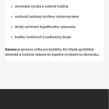
slovenská výroba a rodinná tradícia
možnosť osobnej návštevy výstavnej siene
široký sortiment kúpeľňového vybavenia
kvalita, funkčnosť a nadčasový dizajn
Sanovo
je správna voľba pre každého, kto hľadá spoľahlivé,
estetické a funkčné riešenie do kúpeľne vyrobené na Slovensku.
Z
á
p
ä