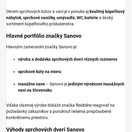
Okrem sprchových kútov a vaní je v ponuke aj
kvalitný kúpeľňový
nábytok, sprchové vaničky, umývadlá, WC, batérie
a široký
sortiment kúpeľňového príslušenstva.
Hlavné portfólio značky Sanovo
Hlavným zameraním značky Sanovo je:
výroba a dodávka sprchových dverí rôznych rozmerov
sprchové kúty na mieru
masážne vane
– Sanovo je
jediným výrobcom masážnych
vaní na Slovensku
Vďaka vlastnej výrobe dokáže značka flexibilne reagovať na
požiadavky zákazníkov a ponúknuť riešenia prispôsobené
konkrétnemu priestoru.
Výhody sprchových dverí Sanovo