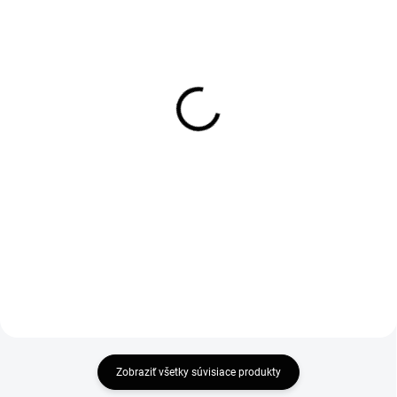
SKLADOM
SKLADOM
Rozširovací profil na
Ravak Cleaner 500ml
sprchové dvere a kúty 20
9,50 €
mm
7,72 € bez DPH
32 €
Do košíka
26,02 € bez DPH
Do košíka
Zobraziť všetky súvisiace produkty