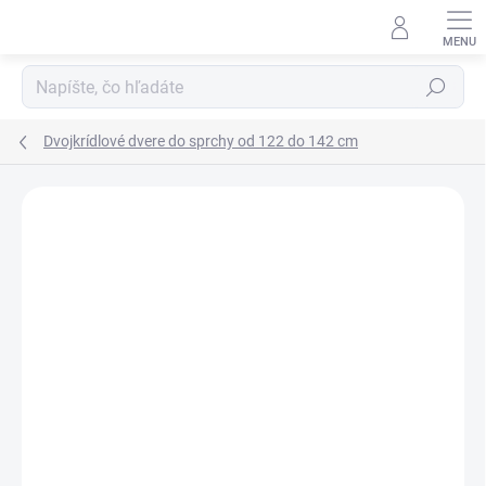
Prejsť
na
obsah
Hľadať
Dvojkrídlové dvere do sprchy od 122 do 142 cm
Neohodnotené
Podrobnosti hodnotenia
ZNAČKA:
SANOVO
AKCIA