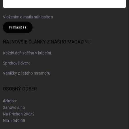
Vložením e-mailu súhlasíte s
podmienkami ochrany osobných údajov
Prihlásiť sa
NAJNOVŠIE ČLÁNKY Z NÁŠHO MAGAZÍNU
Každý deň začína v kúpeľni.
Sprchové dvere
Vaničky z liateho mramoru
OSOBNÝ ODBER
Adresa:
Sanovo s.r.o
Na Priehon 298/2
Nitra 949 05