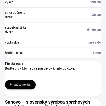
výška
:
190 cm
šírka bočného
36 cm
dielu
:
stavebná šírka
61-66 cm
dverí
:
výplň skla
:
číre sklo
hrúbka skla
:
6 mm
Diskusia
Buďte prvý, kto napíše príspevok k tejto položke.
Pridať komentár
Sanovo – slovenský výrobca sprchových