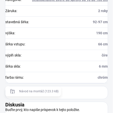
Záruka
:
2 roky
stavebná šírka
:
92-97 cm
výška
:
190 cm
šírka vstupu
:
66 cm
výplň skla
:
číre
šírka skla
:
6 mm
farba rámu
:
chróm
Návod na montáž (123.3 kB)
Diskusia
Buďte prvý, kto napíše príspevok k tejto položke.