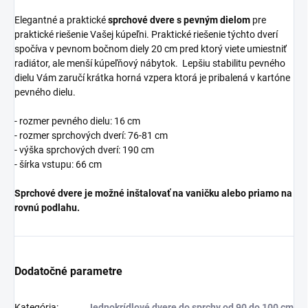
Elegantné a praktické
sprchové dvere s pevným dielom
pre
praktické riešenie Vašej kúpeľni. Praktické riešenie týchto dverí
spočíva v pevnom bočnom diely 20 cm pred ktorý viete umiestniť
radiátor, ale menší kúpeľňový nábytok. Lepšiu stabilitu pevného
dielu Vám zaručí krátka horná vzpera ktorá je pribalená v kartóne
pevného dielu.
- rozmer pevného dielu: 16 cm
- rozmer sprchových dverí: 76-81 cm
- výška sprchových dverí: 190 cm
- šírka vstupu: 66 cm
Sprchové dvere je možné inštalovať na vaničku alebo priamo na
rovnú podlahu.
Dodatočné parametre
Kategória
:
Jednokrídlové dvere do sprchy od 90 do 100 cm