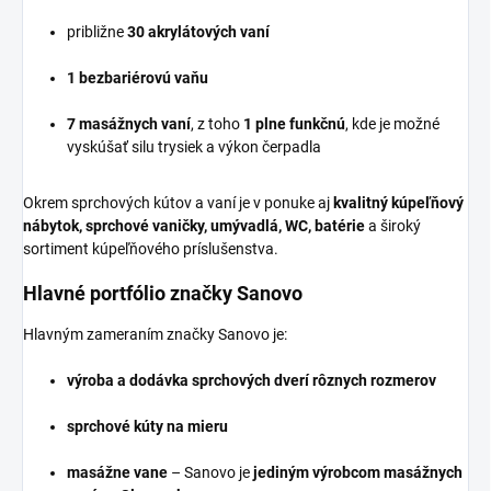
približne
30 akrylátových vaní
1 bezbariérovú vaňu
7 masážnych vaní
, z toho
1 plne funkčnú
, kde je možné
vyskúšať silu trysiek a výkon čerpadla
Okrem sprchových kútov a vaní je v ponuke aj
kvalitný kúpeľňový
nábytok, sprchové vaničky, umývadlá, WC, batérie
a široký
sortiment kúpeľňového príslušenstva.
Hlavné portfólio značky Sanovo
Hlavným zameraním značky Sanovo je:
výroba a dodávka sprchových dverí rôznych rozmerov
sprchové kúty na mieru
masážne vane
– Sanovo je
jediným výrobcom masážnych