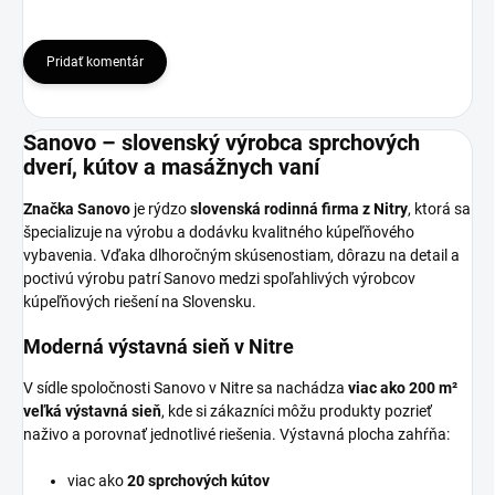
Pridať komentár
Sanovo – slovenský výrobca sprchových
dverí, kútov a masážnych vaní
Značka Sanovo
je rýdzo
slovenská rodinná firma z Nitry
, ktorá sa
špecializuje na výrobu a dodávku kvalitného kúpeľňového
vybavenia. Vďaka dlhoročným skúsenostiam, dôrazu na detail a
poctivú výrobu patrí Sanovo medzi spoľahlivých výrobcov
kúpeľňových riešení na Slovensku.
Moderná výstavná sieň v Nitre
V sídle spoločnosti Sanovo v Nitre sa nachádza
viac ako 200 m²
veľká výstavná sieň
, kde si zákazníci môžu produkty pozrieť
naživo a porovnať jednotlivé riešenia. Výstavná plocha zahŕňa:
viac ako
20 sprchových kútov