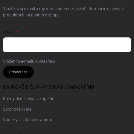
Vložte svoj e-mail a my Vám budeme zasielať informácie o nových
produktoch na našom e-shope.
EMAIL
Vložením e-mailu súhlasíte s
podmienkami ochrany osobných údajov
Prihlásiť sa
NAJNOVŠIE ČLÁNKY Z NÁŠHO MAGAZÍNU
Každý deň začína v kúpeľni.
Sprchové dvere
Vaničky z liateho mramoru