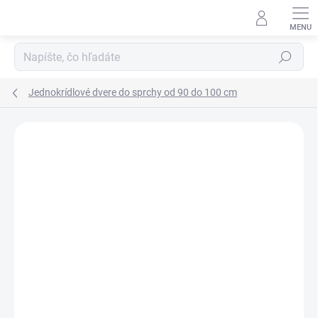
Prejsť
na
obsah
Hľadať
Jednokrídlové dvere do sprchy od 90 do 100 cm
Neohodnotené
Podrobnosti hodnotenia
ZNAČKA:
SANOVO
AKCIA