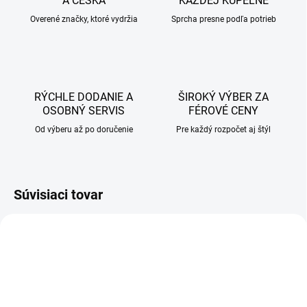
A ČESKA
KAŽDEJ KÚPEĽNE
Overené značky, ktoré vydržia
Sprcha presne podľa potrieb
RÝCHLE DODANIE A
ŠIROKÝ VÝBER ZA
OSOBNÝ SERVIS
FÉROVÉ CENY
Od výberu až po doručenie
Pre každý rozpočet aj štýl
Súvisiaci tovar
AKCIA
AKCIA