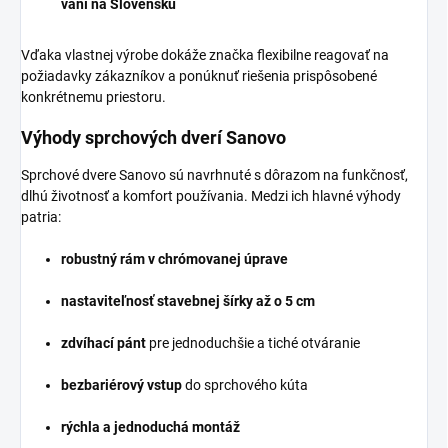
vaní na Slovensku
Vďaka vlastnej výrobe dokáže značka flexibilne reagovať na
požiadavky zákazníkov a ponúknuť riešenia prispôsobené
konkrétnemu priestoru.
Výhody sprchových dverí Sanovo
Sprchové dvere Sanovo sú navrhnuté s dôrazom na funkčnosť,
dlhú životnosť a komfort používania. Medzi ich hlavné výhody
patria:
robustný rám v chrómovanej úprave
nastaviteľnosť stavebnej šírky až o 5 cm
zdvíhací pánt
pre jednoduchšie a tiché otváranie
bezbariérový vstup
do sprchového kúta
rýchla a jednoduchá montáž