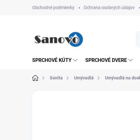
Prejsť
Obchodné podmienky
Ochrana osobných údajov
na
obsah
SPRCHOVÉ KÚTY
SPRCHOVÉ DVERE
Domov
Sanita
Umývadlá
Umývadlá na dos
Neohodnotené
Podrobnosti hodn
AKCIA