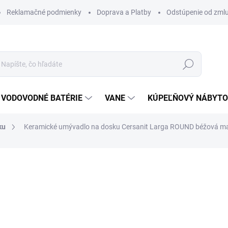
Reklamačné podmienky
Doprava a Platby
Odstúpenie od zml
Hľadať
VODOVODNÉ BATÉRIE
VANE
KÚPEĽŇOVÝ NÁBYT
ku
Keramické umývadlo na dosku Cersanit Larga ROUND béžová m
otenia
ZNAČKA:
CERSANIT
224 €
190,40 €
154,80 € bez DPH