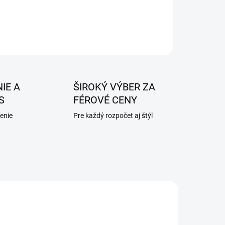
IE A
ŠIROKÝ VÝBER ZA
S
FÉROVÉ CENY
enie
Pre každý rozpočet aj štýl
AKCIA