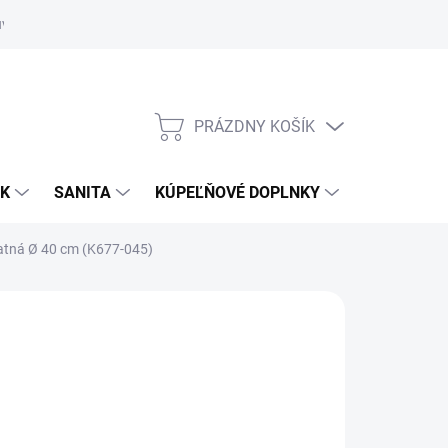
uvy
Showroom Nitra
PRÁZDNY KOŠÍK
NÁKUPNÝ
KOŠÍK
OK
SANITA
KÚPEĽŇOVÉ DOPLNKY
atná Ø 40 cm (K677-045)