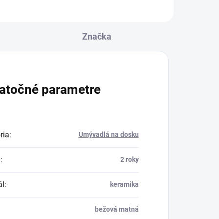
Značka
atočné parametre
ria
:
Umývadlá na dosku
a
:
2 roky
ál
:
keramika
bežová matná