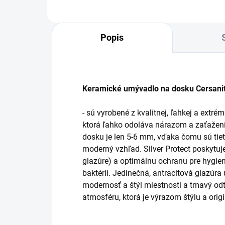
Popis
Keramické umývadlo na dosku Cersani
- sú vyrobené z kvalitnej, ľahkej a ext
ktorá ľahko odoláva nárazom a zaťažen
dosku je len 5-6 mm, vďaka čomu sú tie
moderný vzhľad. Silver Protect poskytuje
glazúre) a optimálnu ochranu pre hygieni
baktérií. Jedinečná, antracitová glazúr
modernosť a štýl miestnosti a tmavý odt
atmosféru, ktorá je výrazom štýlu a orig