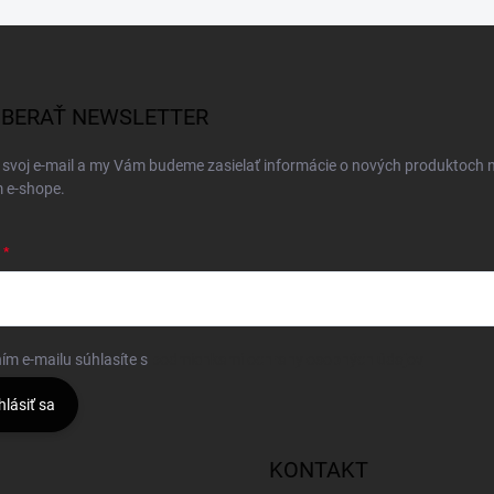
BERAŤ NEWSLETTER
 svoj e-mail a my Vám budeme zasielať informácie o nových produktoch 
 e-shope.
ím e-mailu súhlasíte s
podmienkami ochrany osobných údajov
hlásiť sa
KONTAKT