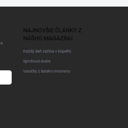
NAJNOVŠIE ČLÁNKY Z
NÁŠHO MAGAZÍNU
na
Každý deň začína v kúpeľni.
Sprchové dvere
Vaničky z liateho mramoru