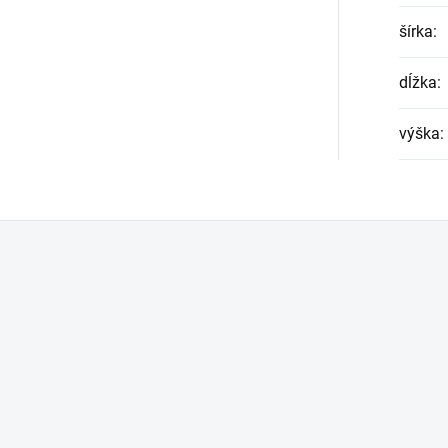
šírka
:
dĺžka
:
výška
: