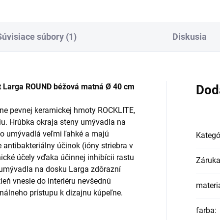
Súvisiace súbory (1)
Diskusia
t Larga ROUND béžová matná Ø 40 cm
Dod
rémne pevnej keramickej hmoty ROCKLITE,
iu. Hrúbka okraja steny umývadla na
to umývadlá veľmi ľahké a majú
Kategó
 antibakteriálny účinok (ióny striebra v
cké účely vďaka účinnej inhibícii rastu
Záruk
a umývadla na dosku Larga zdôrazní
ieň vnesie do interiéru nevšednú
materi
inálneho prístupu k dizajnu kúpeľne.
farba
: