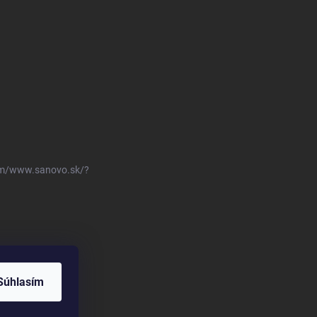
om/www.sanovo.sk/?
Súhlasím