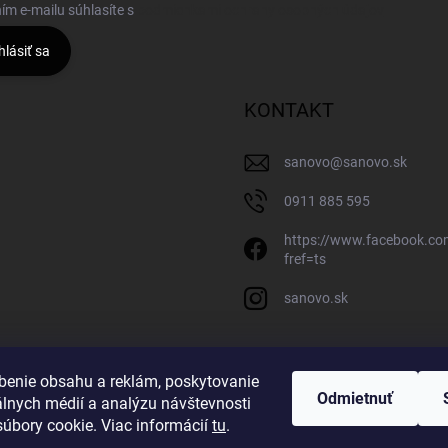
ím e-mailu súhlasíte s
podmienkami ochrany osobných údajov
hlásiť sa
KONTAKT
sanovo
@
sanovo.sk
0911 885 595
https://www.facebook.c
fref=ts
sanovo.sk
benie obsahu a reklám, poskytovanie
Odmietnuť
álnych médií a analýzu návštevnosti
úbory cookie. Viac informácií
tu
.