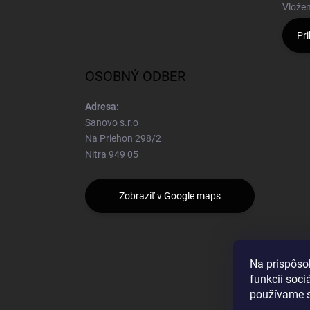
Vložen
Pri
OSOBNÝ ODBER
Adresa:
Sanovo s.r.o
Na Priehon 298/2
Nitra 949 05
Zobraziť v Google maps
Na prispôso
funkcií soci
používame s