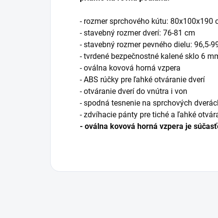
- rozmer sprchového kútu: 80x100x190
- stavebný rozmer dverí: 76-81 cm
- stavebný rozmer pevného dielu: 96,5-9
- tvrdené bezpečnostné kalené sklo 6 m
- oválna kovová horná vzpera
- ABS rúčky pre ľahké otváranie dverí
- otváranie dverí do vnútra i von
- spodná tesnenie na sprchových dverác
- zdvíhacie pánty pre tiché a ľahké otvár
- oválna kovová horná vzpera je súčasť