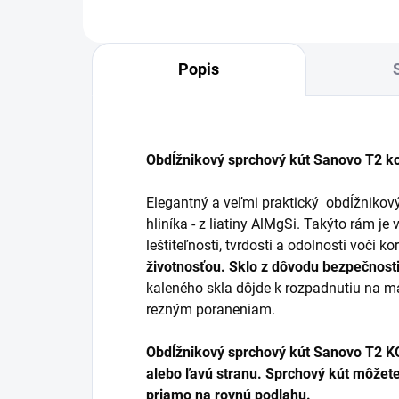
Popis
Obdĺžnikový sprchový kút Sanovo T2 
Elegantný a veľmi praktický obdĺžnikov
hliníka - z liatiny AlMgSi. Takýto rám j
leštiteľnosti, tvrdosti a odolnosti voči ko
životnosťou. Sklo z dôvodu bezpečnosti
kaleného skla dôjde k rozpadnutiu na ma
rezným poraneniam.
Obdĺžnikový sprchový kút Sanovo T2 K
alebo ľavú stranu.
Sprchový kút môžete
priamo na rovnú podlahu.