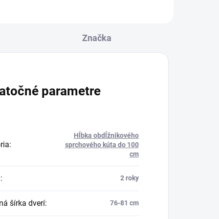
Značka
atočné parametre
Hĺbka obdĺžnikového
ria
:
sprchového kúta do 100
cm
a
:
2 roky
á šírka dverí
:
76-81 cm