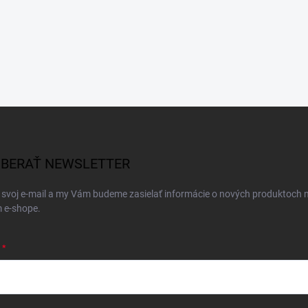
BERAŤ NEWSLETTER
 svoj e-mail a my Vám budeme zasielať informácie o nových produktoch 
 e-shope.