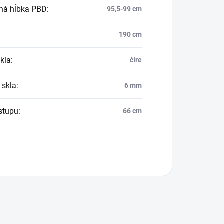
ná hĺbka PBD
:
95,5-99 cm
190 cm
skla
:
číre
 skla
:
6 mm
vstupu
:
66 cm