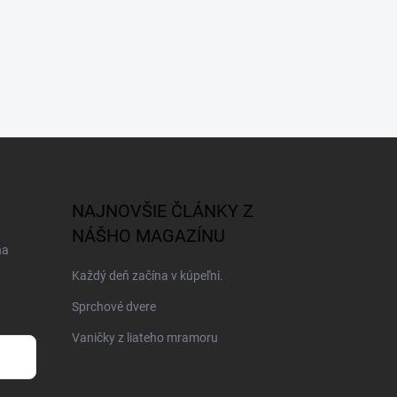
NAJNOVŠIE ČLÁNKY Z
NÁŠHO MAGAZÍNU
na
Každý deň začína v kúpeľni.
Sprchové dvere
Vaničky z liateho mramoru