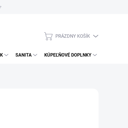
uvy
Showroom Nitra
PRÁZDNY KOŠÍK
NÁKUPNÝ
KOŠÍK
OK
SANITA
KÚPEĽŇOVÉ DOPLNKY