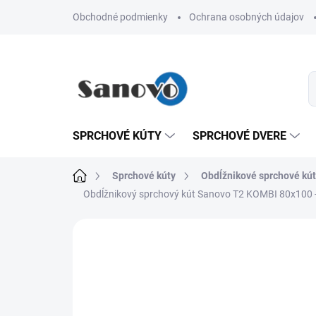
Prejsť
Obchodné podmienky
Ochrana osobných údajov
na
obsah
SPRCHOVÉ KÚTY
SPRCHOVÉ DVERE
Domov
Sprchové kúty
Obdĺžnikové sprchové kú
Obdĺžnikový sprchový kút Sanovo T2 KOMBI 80x100 
Neohodnotené
Podrobnosti hodn
AKCIA