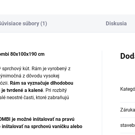
Súvisiace súbory (1)
Diskusia
kombi 80x100x190 cm
Dod
ý sprchový kút. Rám je vyrobený z
e výnimočná z dôvodu vysokej
rózii.
Rám sa vyznačuje dlhodobou
Kategó
 je tvrdené a kalené
. Pri rozbitý
lé neostré časti, ktoré zabraňujú
Záruk
OMBI je možné inštalovať na pravú
stavebn
 inštalovať na sprchovú vaničku alebo