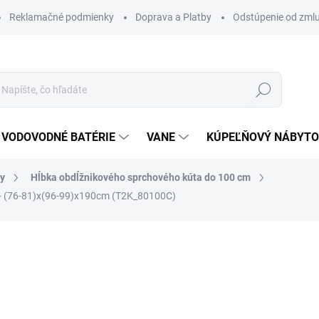
Reklamačné podmienky
Doprava a Platby
Odstúpenie od zml
Hľadať
VODOVODNÉ BATÉRIE
VANE
KÚPEĽŇOVÝ NÁBYT
ty
Hĺbka obdĺžnikového sprchového kúta do 100 cm
- (76-81)x(96-99)x190cm (T2K_80100C)
otenia
ZNAČKA:
SANOVO
609 €
487,20 €