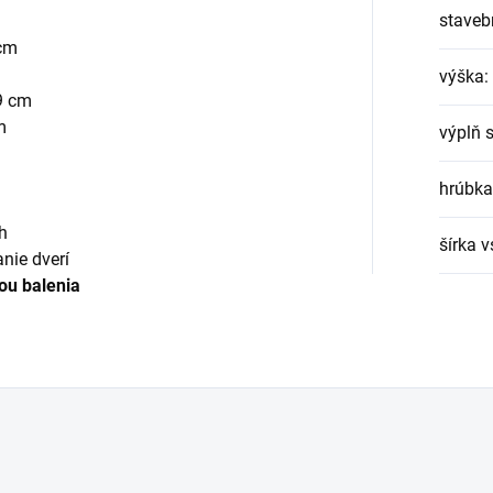
staveb
 cm
výška
:
9 cm
m
výplň 
hrúbka
h
šírka 
anie dverí
ou balenia