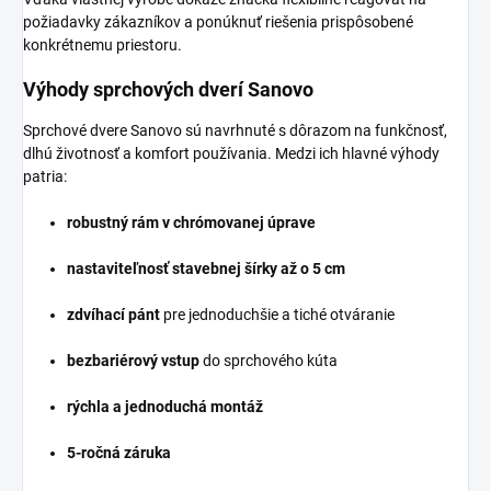
požiadavky zákazníkov a ponúknuť riešenia prispôsobené
konkrétnemu priestoru.
Výhody sprchových dverí Sanovo
Sprchové dvere Sanovo sú navrhnuté s dôrazom na funkčnosť,
dlhú životnosť a komfort používania. Medzi ich hlavné výhody
patria:
robustný rám v chrómovanej úprave
nastaviteľnosť stavebnej šírky až o 5 cm
zdvíhací pánt
pre jednoduchšie a tiché otváranie
bezbariérový vstup
do sprchového kúta
rýchla a jednoduchá montáž
5-ročná záruka