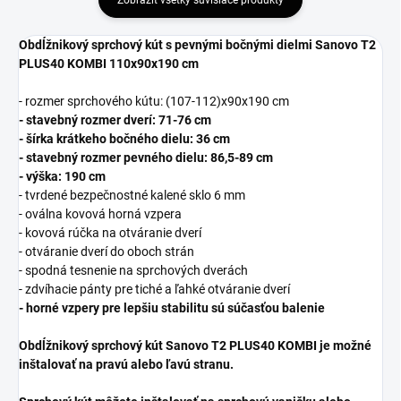
Zobraziť všetky súvisiace produkty
Obdĺžnikový sprchový kút s pevnými bočnými dielmi Sanovo T2
PLUS40 KOMBI 110x90x190 cm
- rozmer sprchového kútu: (107-112)x90x190 cm
- stavebný rozmer dverí: 71-76 cm
- šírka krátkeho bočného dielu: 36 cm
- stavebný rozmer pevného dielu: 86,5-89 cm
- výška: 190 cm
- tvrdené bezpečnostné kalené sklo 6 mm
- oválna kovová horná vzpera
- kovová rúčka na otváranie dverí
- otváranie dverí do oboch strán
- spodná tesnenie na sprchových dverách
- zdvíhacie pánty pre tiché a ľahké otváranie dverí
- horné vzpery pre lepšiu stabilitu sú súčasťou balenie
Obdĺžnikový sprchový kút Sanovo T2 PLUS40 KOMBI je možné
inštalovať na pravú alebo ľavú stranu.