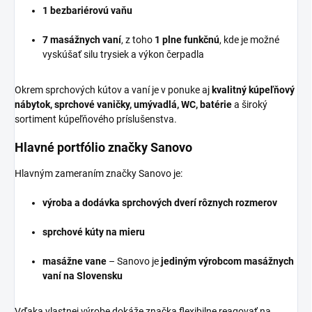
1 bezbariérovú vaňu
7 masážnych vaní
, z toho
1 plne funkčnú
, kde je možné
vyskúšať silu trysiek a výkon čerpadla
Okrem sprchových kútov a vaní je v ponuke aj
kvalitný kúpeľňový
nábytok, sprchové vaničky, umývadlá, WC, batérie
a široký
sortiment kúpeľňového príslušenstva.
Hlavné portfólio značky Sanovo
Hlavným zameraním značky Sanovo je:
výroba a dodávka sprchových dverí rôznych rozmerov
sprchové kúty na mieru
masážne vane
– Sanovo je
jediným výrobcom masážnych
vaní na Slovensku
Vďaka vlastnej výrobe dokáže značka flexibilne reagovať na