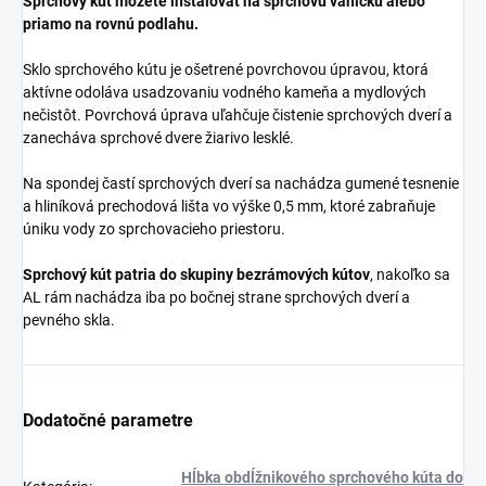
Sprchový kút môžete inštalovať na sprchovú vaničku alebo
priamo na rovnú podlahu.
Sklo sprchového kútu je ošetrené povrchovou úpravou, ktorá
aktívne odoláva usadzovaniu vodného kameňa a mydlových
nečistôt. Povrchová úprava uľahčuje čistenie sprchových dverí a
zanecháva sprchové dvere žiarivo lesklé.
Na spondej častí sprchových dverí sa nachádza gumené tesnenie
a hliníková prechodová lišta vo výške 0,5 mm, ktoré zabraňuje
úniku vody zo sprchovacieho priestoru.
Sprchový kút patria do skupiny bezrámových kútov
, nakoľko sa
AL rám nachádza iba po bočnej strane sprchových dverí a
pevného skla.
Dodatočné parametre
Hĺbka obdĺžnikového sprchového kúta do