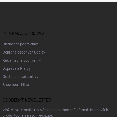
Z
á
p
ä
t
i
INFORMÁCIE PRE VÁS
e
Obchodné podmienky
Ochrana osobných údajov
Reklamačné podmienky
Doprava a Platby
Odstúpenie od zmluvy
Showroom Nitra
ODOBERAŤ NEWSLETTER
Vložte svoj e-mail a my Vám budeme zasielať informácie o nových
produktoch na našom e-shope.