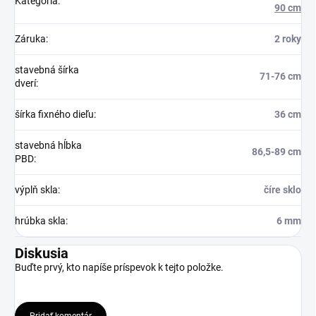
Kategória
:
90 cm
Záruka
:
2 roky
stavebná šírka
71-76 cm
dverí
:
šírka fixného dieľu
:
36 cm
stavebná hĺbka
86,5-89 cm
PBD
:
výplň skla
:
číre sklo
hrúbka skla
:
6 mm
Diskusia
Buďte prvý, kto napíše príspevok k tejto položke.