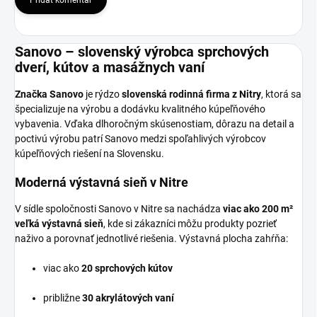
Pridať komentár
Sanovo – slovenský výrobca sprchových
dverí, kútov a masážnych vaní
Značka Sanovo
je rýdzo
slovenská rodinná firma z Nitry
, ktorá sa
špecializuje na výrobu a dodávku kvalitného kúpeľňového
vybavenia. Vďaka dlhoročným skúsenostiam, dôrazu na detail a
poctivú výrobu patrí Sanovo medzi spoľahlivých výrobcov
kúpeľňových riešení na Slovensku.
Moderná výstavná sieň v Nitre
V sídle spoločnosti Sanovo v Nitre sa nachádza
viac ako 200 m²
veľká výstavná sieň
, kde si zákazníci môžu produkty pozrieť
naživo a porovnať jednotlivé riešenia. Výstavná plocha zahŕňa:
viac ako
20 sprchových kútov
približne
30 akrylátových vaní