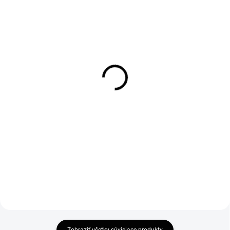
SKLADOM
SKLADOM
Rozširovací profil na
Ravak Cleaner 500ml
sprchové dvere a kúty 20
9,50 €
mm
7,72 € bez DPH
32 €
Do košíka
26,02 € bez DPH
Do košíka