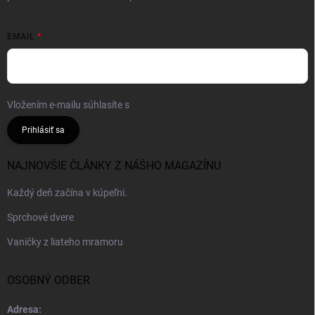
EMAIL
Vložením e-mailu súhlasíte s
podmienkami ochrany osobných údajov
Prihlásiť sa
NAJNOVŠIE ČLÁNKY Z NÁŠHO MAGAZÍNU
Každý deň začína v kúpeľni.
Sprchové dvere
Vaničky z liateho mramoru
OSOBNÝ ODBER
Adresa: