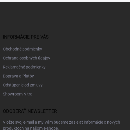
Z
á
p
ä
t
i
INFORMÁCIE PRE VÁS
e
Obchodné podmienky
Ochrana osobných údajov
Reklamačné podmienky
Doprava a Platby
Odstúpenie od zmluvy
Showroom Nitra
ODOBERAŤ NEWSLETTER
Vložte svoj e-mail a my Vám budeme zasielať informácie o nových
produktoch na našom e-shope.