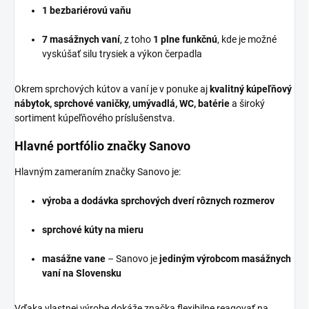
1 bezbariérovú vaňu
7 masážnych vaní
, z toho
1 plne funkčnú
, kde je možné
vyskúšať silu trysiek a výkon čerpadla
Okrem sprchových kútov a vaní je v ponuke aj
kvalitný kúpeľňový
nábytok, sprchové vaničky, umývadlá, WC, batérie
a široký
sortiment kúpeľňového príslušenstva.
Hlavné portfólio značky Sanovo
Hlavným zameraním značky Sanovo je:
výroba a dodávka sprchových dverí rôznych rozmerov
sprchové kúty na mieru
masážne vane
– Sanovo je
jediným výrobcom masážnych
vaní na Slovensku
Vďaka vlastnej výrobe dokáže značka flexibilne reagovať na