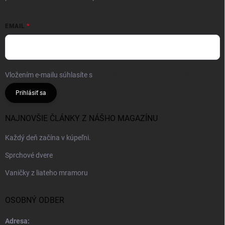
EMAIL
Vložením e-mailu súhlasíte s
podmienkami ochrany osobných údajov
Prihlásiť sa
NAJNOVŠIE ČLÁNKY Z NÁŠHO MAGAZÍNU
Každý deň začína v kúpeľni.
Sprchové dvere
Vaničky z liateho mramoru
OSOBNÝ ODBER
Adresa: