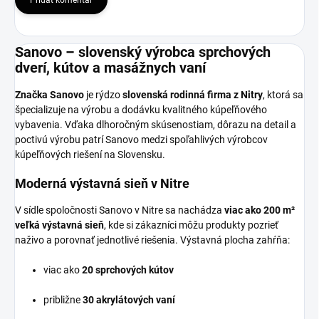
Pridať komentár
Sanovo – slovenský výrobca sprchových
dverí, kútov a masážnych vaní
Značka Sanovo
je rýdzo
slovenská rodinná firma z Nitry
, ktorá sa
špecializuje na výrobu a dodávku kvalitného kúpeľňového
vybavenia. Vďaka dlhoročným skúsenostiam, dôrazu na detail a
poctivú výrobu patrí Sanovo medzi spoľahlivých výrobcov
kúpeľňových riešení na Slovensku.
Moderná výstavná sieň v Nitre
V sídle spoločnosti Sanovo v Nitre sa nachádza
viac ako 200 m²
veľká výstavná sieň
, kde si zákazníci môžu produkty pozrieť
naživo a porovnať jednotlivé riešenia. Výstavná plocha zahŕňa:
viac ako
20 sprchových kútov
približne
30 akrylátových vaní