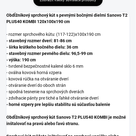
Zobraziť všetky súvisiace produkty
Obdĺžnikový sprchový kút s pevnými bočnými dielmi Sanovo T2
PLUS40 KOMBI 120x100x190 cm
- rozmer sprchového kútu: (117-122)x100x190 cm
- stavebný rozmer dverí: 81-86 cm
- šírka krátkeho bočného dielu: 36 cm
- stavebný rozmer pevného dielu: 96,5-99 cm
- výška: 190 cm
- tvrdené bezpečnostné kalené sklo 6 mm
- oválna kovová horná vzpera
- kovová rúčka na otváranie dverí
- otváranie dverí do oboch strán
- spodná tesnenie na sprchových dverách
- zdvíhacie pánty pre tiché a ľahké otváranie dverí
- horné vzpery pre lepšiu stabilitu sú súčasťou balenie
Obdĺžnikový sprchový kút Sanovo T2 PLUS40 KOMBI je možné
inštalovať na pravú alebo ľavú stranu.