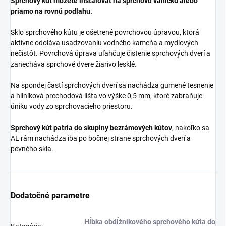
Sprchový kút môžete inštalovať na sprchovú vaničku alebo
priamo na rovnú podlahu.
Sklo sprchového kútu je ošetrené povrchovou úpravou, ktorá
aktívne odoláva usadzovaniu vodného kameňa a mydlových
nečistôt. Povrchová úprava uľahčuje čistenie sprchových dverí a
zanecháva sprchové dvere žiarivo lesklé.
Na spondej častí sprchových dverí sa nachádza gumené tesnenie
a hliníková prechodová lišta vo výške 0,5 mm, ktoré zabraňuje
úniku vody zo sprchovacieho priestoru.
Sprchový kút patria do skupiny bezrámových kútov
, nakoľko sa
AL rám nachádza iba po bočnej strane sprchových dverí a
pevného skla.
Dodatočné parametre
Hĺbka obdĺžnikového sprchového kúta do