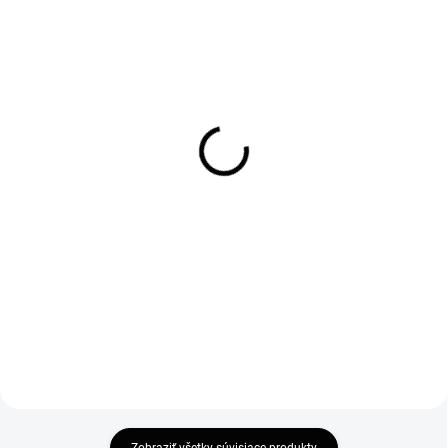
SKLADOM
SKLADOM
Rozširovací profil na
Ravak Cleaner 500ml
sprchové dvere a kúty 20
9,50 €
mm
7,72 € bez DPH
32 €
Do košíka
26,02 € bez DPH
Do košíka