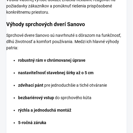
požiadavky zákazníkov a ponúknuť riešenia prispôsobené
konkrétnemu priestoru.
Výhody sprchových dverí Sanovo
Sprchové dvere Sanovo sú navrhnuté s dôrazom na funkčnosť,
dlhú životnosť a komfort používania. Medzi ich hlavné výhody
patria:
robustný rám v chrómovanej úprave
nastaviteľnosť stavebnej šírky až o 5 cm
zdvíhací pánt
pre jednoduchšie a tiché otváranie
bezbariérový vstup
do sprchového kúta
rýchla a jednoduchá montáž
5-ročná záruka