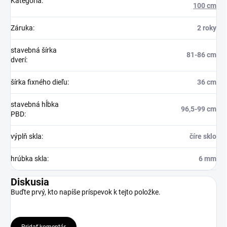
Kategória
:
100 cm
Záruka
:
2 roky
stavebná šírka
81-86 cm
dverí
:
šírka fixného dieľu
:
36 cm
stavebná hĺbka
96,5-99 cm
PBD
:
výplň skla
:
číre sklo
hrúbka skla
:
6 mm
Diskusia
Buďte prvý, kto napíše príspevok k tejto položke.