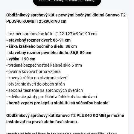
Zobraziť všetky súvisiace produkty
Obdĺžnikový sprchový kút s pevnými bočnými dielmi Sanovo T2
PLUS40 KOMBI 125x90x190 cm
- rozmer sprchového kútu: (122-127)x90x190 cm
- stavebný rozmer dverí: 86-91 cm
- šírka krátkeho bočného dielu: 36 cm
- stavebný rozmer pevného dielu: 86,5-89 cm
- výška: 190 cm
- tvrdené bezpečnostné kalené sklo 6 mm
- oválna kovová horná vzpera
- kovová rúčka na otváranie dverí
- otváranie dverí do oboch strán
- spodná tesnenie na sprchových dverách
- zdvíhacie pánty pre tiché a ľahké otváranie dverí
- horné vzpery pre lepšiu stabilitu sú súčasťou balenie
Obdĺžnikový sprchový kút Sanovo T2 PLUS40 KOMBI je možné
inštalovať na pravú alebo ľavú stranu.