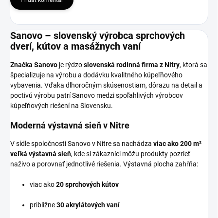
Pridať komentár
Sanovo – slovenský výrobca sprchových
dverí, kútov a masážnych vaní
Značka Sanovo
je rýdzo
slovenská rodinná firma z Nitry
, ktorá sa
špecializuje na výrobu a dodávku kvalitného kúpeľňového
vybavenia. Vďaka dlhoročným skúsenostiam, dôrazu na detail a
poctivú výrobu patrí Sanovo medzi spoľahlivých výrobcov
kúpeľňových riešení na Slovensku.
Moderná výstavná sieň v Nitre
V sídle spoločnosti Sanovo v Nitre sa nachádza
viac ako 200 m²
veľká výstavná sieň
, kde si zákazníci môžu produkty pozrieť
naživo a porovnať jednotlivé riešenia. Výstavná plocha zahŕňa:
viac ako
20 sprchových kútov
približne
30 akrylátových vaní