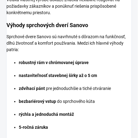
požiadavky zákazníkov a ponúknuť riešenia prispôsobené
konkrétnemu priestoru.
Výhody sprchových dverí Sanovo
Sprchové dvere Sanovo sú navrhnuté s dôrazom na funkčnosť,
dlhú životnosť a komfort používania. Medzi ich hlavné výhody
patria:
robustný rám v chrómovanej úprave
nastaviteľnosť stavebnej šírky až o 5 cm
zdvíhací pánt
pre jednoduchšie a tiché otváranie
bezbariérový vstup
do sprchového kúta
rýchla a jednoduchá montáž
5-ročná záruka