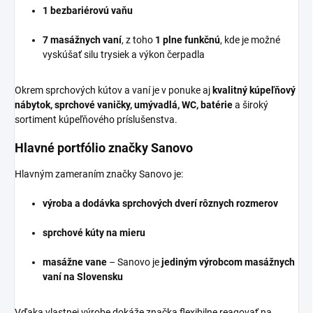
1 bezbariérovú vaňu
7 masážnych vaní
, z toho
1 plne funkčnú
, kde je možné
vyskúšať silu trysiek a výkon čerpadla
Okrem sprchových kútov a vaní je v ponuke aj
kvalitný kúpeľňový
nábytok, sprchové vaničky, umývadlá, WC, batérie
a široký
sortiment kúpeľňového príslušenstva.
Hlavné portfólio značky Sanovo
Hlavným zameraním značky Sanovo je:
výroba a dodávka sprchových dverí rôznych rozmerov
sprchové kúty na mieru
masážne vane
– Sanovo je
jediným výrobcom masážnych
vaní na Slovensku
Vďaka vlastnej výrobe dokáže značka flexibilne reagovať na