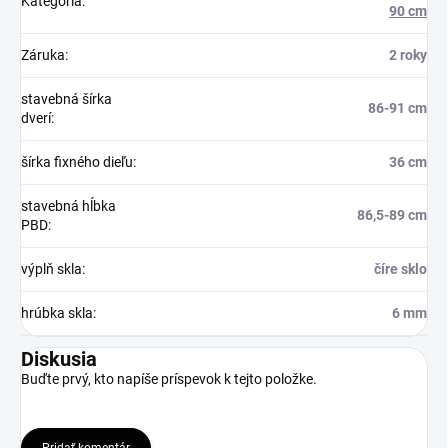
Kategória
:
90 cm
Záruka
:
2 roky
stavebná šírka
86-91 cm
dverí
:
šírka fixného dieľu
:
36 cm
stavebná hĺbka
86,5-89 cm
PBD
:
výplň skla
:
číre sklo
hrúbka skla
:
6 mm
Diskusia
Buďte prvý, kto napíše príspevok k tejto položke.