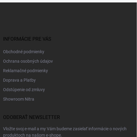
Z
á
p
ä
t
i
INFORMÁCIE PRE VÁS
e
Obchodné podmienky
Ochrana osobných údajov
Reklamačné podmienky
Doprava a Platby
Odstúpenie od zmluvy
Showroom Nitra
ODOBERAŤ NEWSLETTER
Vložte svoj e-mail a my Vám budeme zasielať informácie o nových
produktoch na našom e-shope.