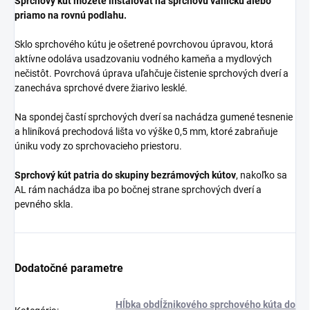
Sprchový kút môžete inštalovať na sprchovú vaničku alebo
priamo na rovnú podlahu.
Sklo sprchového kútu je ošetrené povrchovou úpravou, ktorá
aktívne odoláva usadzovaniu vodného kameňa a mydlových
nečistôt. Povrchová úprava uľahčuje čistenie sprchových dverí a
zanecháva sprchové dvere žiarivo lesklé.
Na spondej častí sprchových dverí sa nachádza gumené tesnenie
a hliníková prechodová lišta vo výške 0,5 mm, ktoré zabraňuje
úniku vody zo sprchovacieho priestoru.
Sprchový kút patria do skupiny bezrámových kútov
, nakoľko sa
AL rám nachádza iba po bočnej strane sprchových dverí a
pevného skla.
Dodatočné parametre
Hĺbka obdĺžnikového sprchového kúta do