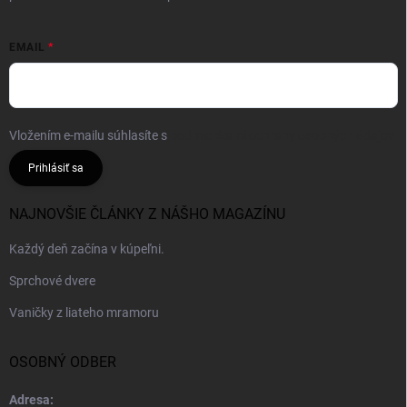
EMAIL
Vložením e-mailu súhlasíte s
podmienkami ochrany osobných údajov
Prihlásiť sa
NAJNOVŠIE ČLÁNKY Z NÁŠHO MAGAZÍNU
Každý deň začína v kúpeľni.
Sprchové dvere
Vaničky z liateho mramoru
OSOBNÝ ODBER
Adresa: