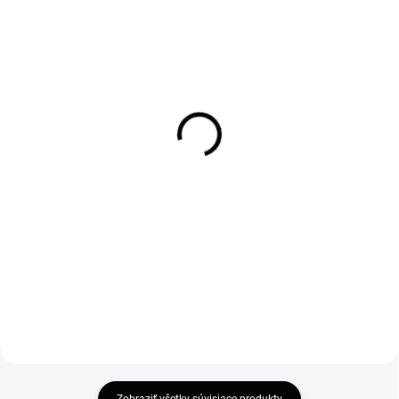
SKLADOM
SKLADOM
Rozširovací profil na
Ravak Cleaner 500ml
sprchové dvere a kúty 20
9,50 €
mm
7,72 € bez DPH
32 €
Do košíka
26,02 € bez DPH
Do košíka