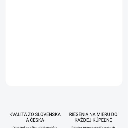
245 €
199,19 € bez DPH
Jednotková
SKLADOM
cena:
−
+
Pridať do košíka
DETAILNÉ INFORMÁCIE
OPÝTAŤ SA
STRÁŽIŤ
KVALITA ZO SLOVENSKA
RIEŠENIA NA MIERU DO
A ČESKA
KAŽDEJ KÚPEĽNE