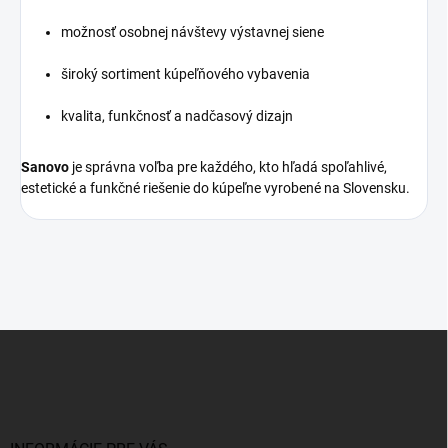
možnosť osobnej návštevy výstavnej siene
široký sortiment kúpeľňového vybavenia
kvalita, funkčnosť a nadčasový dizajn
Sanovo
je správna voľba pre každého, kto hľadá spoľahlivé,
estetické a funkčné riešenie do kúpeľne vyrobené na Slovensku.
Z
á
p
ä
t