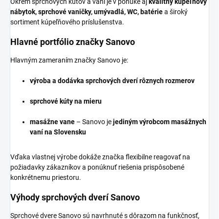
Okrem sprchových kútov a vaní je v ponuke aj
kvalitný kúpeľňový
nábytok, sprchové vaničky, umývadlá, WC, batérie
a široký
sortiment kúpeľňového príslušenstva.
Hlavné portfólio značky Sanovo
Hlavným zameraním značky Sanovo je:
výroba a dodávka sprchových dverí rôznych rozmerov
sprchové kúty na mieru
masážne vane
– Sanovo je
jediným výrobcom masážnych
vaní na Slovensku
Vďaka vlastnej výrobe dokáže značka flexibilne reagovať na
požiadavky zákazníkov a ponúknuť riešenia prispôsobené
konkrétnemu priestoru.
Výhody sprchových dverí Sanovo
Sprchové dvere Sanovo sú navrhnuté s dôrazom na funkčnosť,