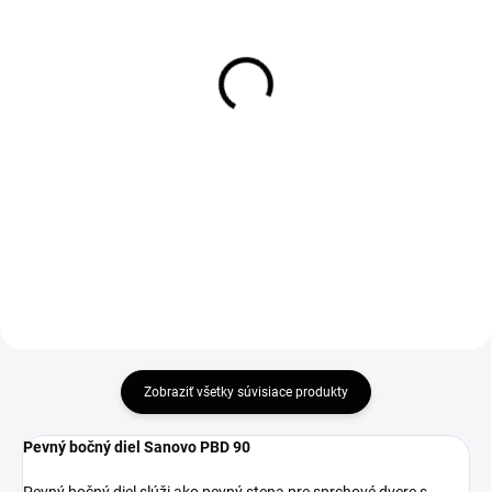
SKLADOM
SKLADOM
(>5 KS)
Ravak Cleaner 500ml
Stierka na sklo (TN_01)
9,50 €
15,20 €
7,72 € bez DPH
12,36 € bez DPH
Do košíka
Do košíka
Zobraziť všetky súvisiace produkty
Pevný bočný diel Sanovo PBD 90