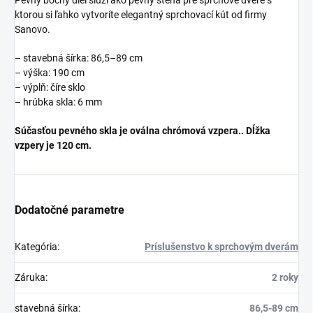
Pevný bočný diel slúži ako pevný stena pre sprchové dvere s
ktorou si ľahko vytvoríte elegantný sprchovací kút od firmy
Sanovo.
– stavebná šírka: 86,5–89 cm
– výška: 190 cm
– výplň: číre sklo
– hrúbka skla: 6 mm
Súčasťou pevného skla je oválna chrómová vzpera.. Dĺžka
vzpery je 120 cm.
Dodatočné parametre
Kategória
:
Príslušenstvo k sprchovým dverám
Záruka
:
2 roky
stavebná šírka
:
86,5-89 cm