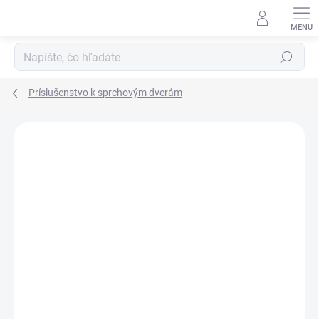
Prejsť
na
obsah
Hľadať
Príslušenstvo k sprchovým dverám
Neohodnotené
Podrobnosti hodnotenia
ZNAČKA:
SANOVO