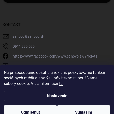
KONTAKT
sanovo
@
sanovo.sk
0911 885 595
https://www.facebook.com/www.sanovo.sk/?fref=ts
sanovo.sk
Na prispôsobenie obsahu a reklám, poskytovanie funkcií
sociálnych médií a analýzu návštevnosti používame
súbory cookie. Viac informácií
tu
.
Nastavenie
Copyright 2026
Sanovo.sk
. Všetky práva vyhradené.
|
Upraviť nastavenie
cookies
Odmietnuť
Súhlasím