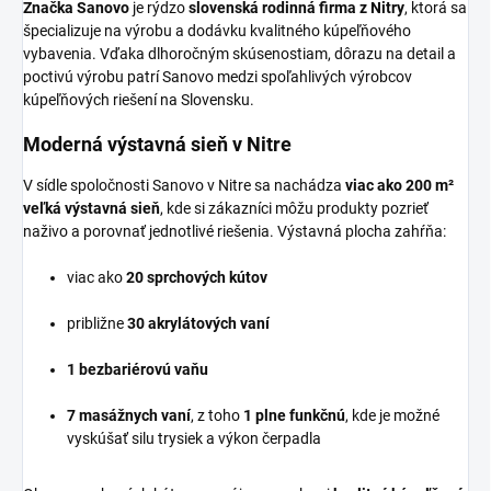
Značka Sanovo
je rýdzo
slovenská rodinná firma z Nitry
, ktorá sa
špecializuje na výrobu a dodávku kvalitného kúpeľňového
vybavenia. Vďaka dlhoročným skúsenostiam, dôrazu na detail a
poctivú výrobu patrí Sanovo medzi spoľahlivých výrobcov
kúpeľňových riešení na Slovensku.
Moderná výstavná sieň v Nitre
V sídle spoločnosti Sanovo v Nitre sa nachádza
viac ako 200 m²
veľká výstavná sieň
, kde si zákazníci môžu produkty pozrieť
naživo a porovnať jednotlivé riešenia. Výstavná plocha zahŕňa:
viac ako
20 sprchových kútov
približne
30 akrylátových vaní
1 bezbariérovú vaňu
7 masážnych vaní
, z toho
1 plne funkčnú
, kde je možné
vyskúšať silu trysiek a výkon čerpadla