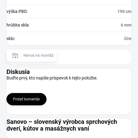
výška PBD
:
190 cm
hrúbka skla
:
6 mm
sklo
:
číre
Návod na montáž
Diskusia
Buďte prvý, kto napíše príspevok k tejto položke.
Pridať komentár
Sanovo – slovenský výrobca sprchových
dverí, kútov a masážnych vaní