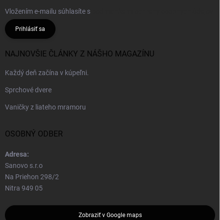
Vložením e-mailu súhlasíte s
podmienkami ochrany osobných údajov
Prihlásiť sa
NAJNOVŠIE ČLÁNKY Z NÁŠHO MAGAZÍNU
Každý deň začína v kúpeľni.
Sprchové dvere
Vaničky z liateho mramoru
OSOBNÝ ODBER
Adresa:
Sanovo s.r.o
Na Priehon 298/2
Nitra 949 05
Zobraziť v Google maps