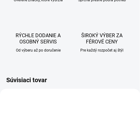
Overené značky, ktoré vydržia
Sprcha presne podľa potrieb
RÝCHLE DODANIE A
ŠIROKÝ VÝBER ZA
OSOBNÝ SERVIS
FÉROVÉ CENY
Od výberu až po doručenie
Pre každý rozpočet aj štýl
Súvisiaci tovar
AKCIA
AKCIA