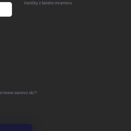
Vaničky z liateho mramoru
om/www.sanovo.sk/?