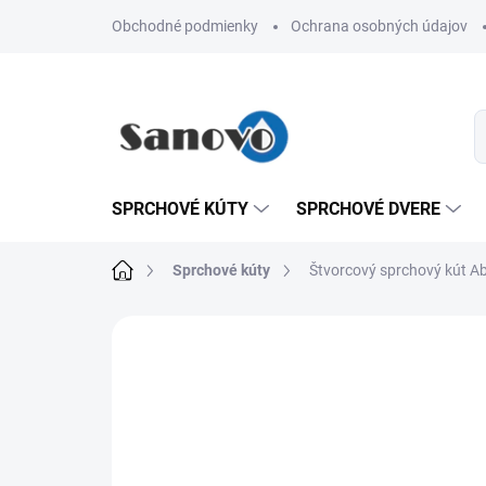
Prejsť
Obchodné podmienky
Ochrana osobných údajov
na
obsah
SPRCHOVÉ KÚTY
SPRCHOVÉ DVERE
Domov
Sprchové kúty
Štvorcový sprchový kút Ab
Neohodnotené
Podrobnosti hodn
NOVINKA