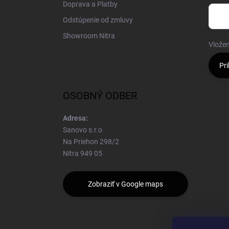
Doprava a Platby
Odstúpenie od zmluvy
Showroom Nitra
Vložen
Pri
OSOBNÝ ODBER
Adresa:
Sanovo s.r.o
Na Priehon 298/2
Nitra 949 05
Zobraziť v Google maps