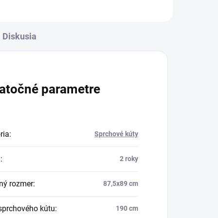
Diskusia
atočné parametre
ria
:
Sprchové kúty
a
:
2 roky
ný rozmer
:
87,5x89 cm
sprchového kútu
:
190 cm