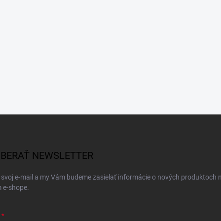
BERAŤ NEWSLETTER
 svoj e-mail a my Vám budeme zasielať informácie o nových produktoch 
 e-shope.