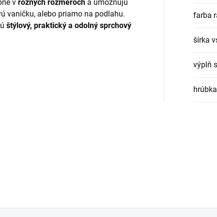
pné v
rôznych rozmeroch
a umožňujú
ú vaničku, alebo priamo na podlahu.
farba 
jú
štýlový, praktický a odolný sprchový
šírka 
výplň 
hrúbka