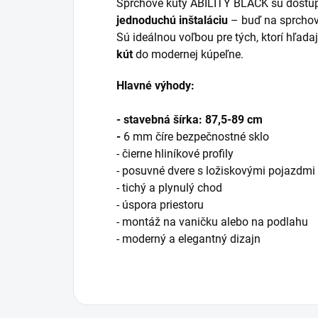
Sprchové kúty ABILITY BLACK sú dostu
jednoduchú inštaláciu
– buď na sprchov
Sú ideálnou voľbou pre tých, ktorí hľada
kút
do modernej kúpeľne.
Hlavné výhody:
- stavebná šírka: 87,5-89 cm
-
6 mm číre bezpečnostné sklo
- čierne hliníkové profily
- posuvné dvere s ložiskovými pojazdmi
- tichý a plynulý chod
- úspora priestoru
- montáž na vaničku alebo na podlahu
- moderný a elegantný dizajn