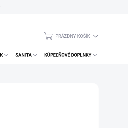
uvy
Showroom Nitra
PRÁZDNY KOŠÍK
NÁKUPNÝ
KOŠÍK
OK
SANITA
KÚPEĽŇOVÉ DOPLNKY