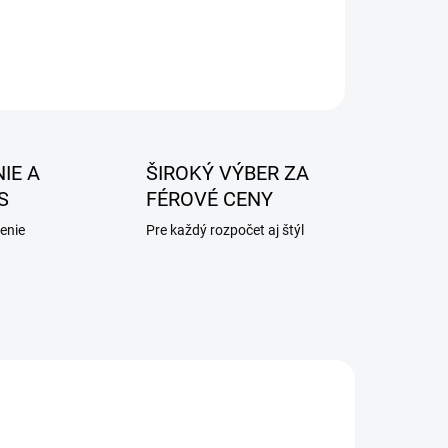
IE A
ŠIROKÝ VÝBER ZA
S
FÉROVÉ CENY
enie
Pre každý rozpočet aj štýl
AKCIA