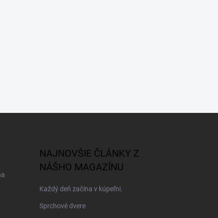
NAJNOVŠIE ČLÁNKY Z
NÁŠHO MAGAZÍNU
na
Každý deň začína v kúpeľni.
Sprchové dvere