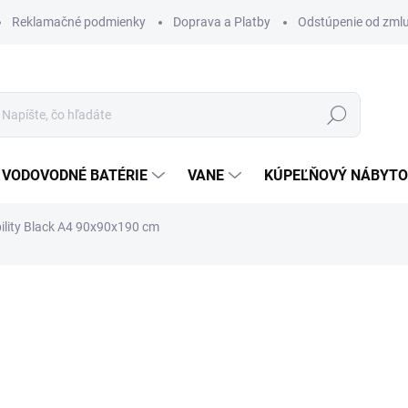
Reklamačné podmienky
Doprava a Platby
Odstúpenie od zml
Hľadať
VODOVODNÉ BATÉRIE
VANE
KÚPEĽŇOVÝ NÁBYT
ility Black A4 90x90x190 cm
otenia
ZNAČKA:
AQUATEK
361 €
293,50 € bez DPH