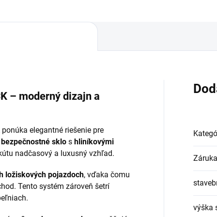
Dod
K – moderný dizajn a
ponúka elegantné riešenie pre
Kategó
 bezpečnostné sklo
s
hliníkovými
 kútu nadčasový a luxusný vzhľad.
Záruk
ch ložiskových pojazdoch
, vďaka čomu
staveb
chod. Tento systém zároveň šetrí
peľniach.
výška 