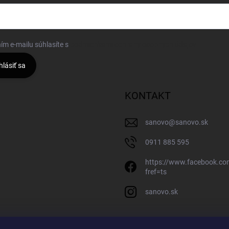
ím e-mailu súhlasíte s
podmienkami ochrany osobných údajov
hlásiť sa
KONTAKT
sanovo
@
sanovo.sk
0911 885 595
https://www.facebook.c
fref=ts
sanovo.sk