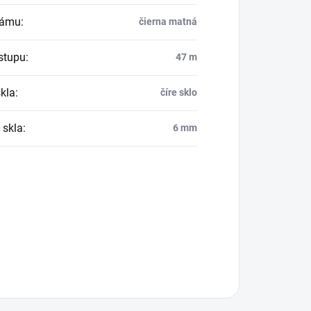
rámu
:
čierna matná
vstupu
:
47 m
skla
:
číre sklo
 skla
:
6 mm