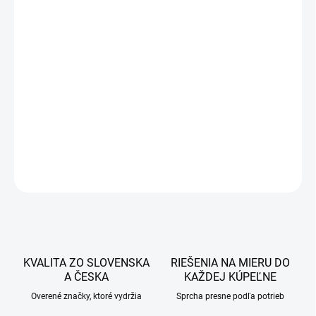
414 €
336,59 € bez DPH
Jednotková
DOBA DODANIA DO 7 PRACOVNÝCH DNÍ
cena:
−
+
Pridať do košíka
DETAILNÉ INFORMÁCIE
OPÝTAŤ SA
STRÁŽIŤ
KVALITA ZO SLOVENSKA
RIEŠENIA NA MIERU DO
A ČESKA
KAŽDEJ KÚPEĽNE
Overené značky, ktoré vydržia
Sprcha presne podľa potrieb