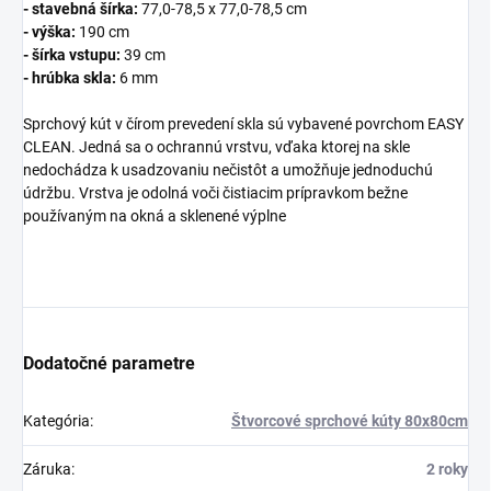
- stavebná šírka:
77,0-78,5 x 77,0-78,5
cm
- výška:
190 cm
- šírka vstupu:
39 cm
- hrúbka skla:
6 mm
Sprchový kút v čírom prevedení skla sú vybavené povrchom EASY
CLEAN. Jedná sa o ochrannú vrstvu, vďaka ktorej na skle
nedochádza k usadzovaniu nečistôt a umožňuje jednoduchú
údržbu. Vrstva je odolná voči čistiacim prípravkom bežne
používaným na okná a sklenené výplne
Dodatočné parametre
Kategória
:
Štvorcové sprchové kúty 80x80cm
Záruka
:
2 roky