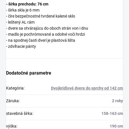
- šírka prechodu: 76 cm
- šírka skla je 6 mm
- číre bezpečnostné tvrdené kalené sklo
- leštený AL rám
- dvere sa otvárajúcu do oboch strán von i dnu
- madlo je pochrómované a odolné voči hrdzi
- na spodnej časti dverí je plastová lišta
- zdvíhacie pánty
Dodatočné parametre
Kategória
:
Dvojkrídlové dvere do sprchy od 142 cm
Záruka
:
2 roky
stavebná šírka
:
158-163 cm
výška
:
190 cm