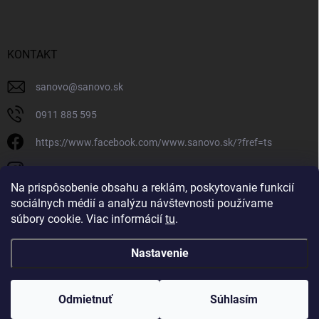
KONTAKT
sanovo
@
sanovo.sk
0911 885 595
https://www.facebook.com/www.sanovo.sk/?fref=ts
sanovo.sk
Na prispôsobenie obsahu a reklám, poskytovanie funkcií
sociálnych médií a analýzu návštevnosti používame
súbory cookie. Viac informácií
tu
.
Nastavenie
Copyright 2026
Sanovo.sk
. Všetky práva vyhradené.
|
Upraviť nastavenie
cookies
Odmietnuť
Súhlasím
Vytvoril Shoptet