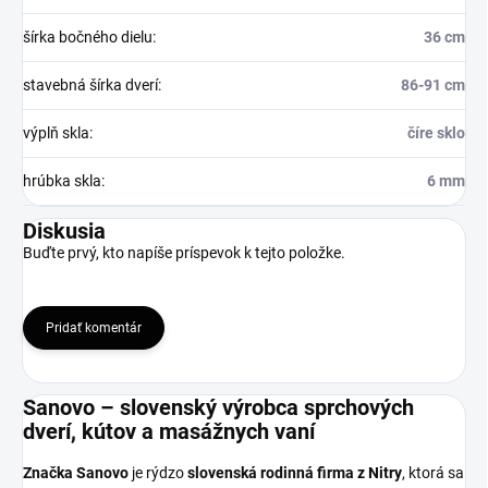
šírka bočného dielu
:
36 cm
stavebná šírka dverí
:
86-91 cm
výplň skla
:
číre sklo
hrúbka skla
:
6 mm
Diskusia
Buďte prvý, kto napíše príspevok k tejto položke.
Pridať komentár
Sanovo – slovenský výrobca sprchových
dverí, kútov a masážnych vaní
Značka Sanovo
je rýdzo
slovenská rodinná firma z Nitry
, ktorá sa