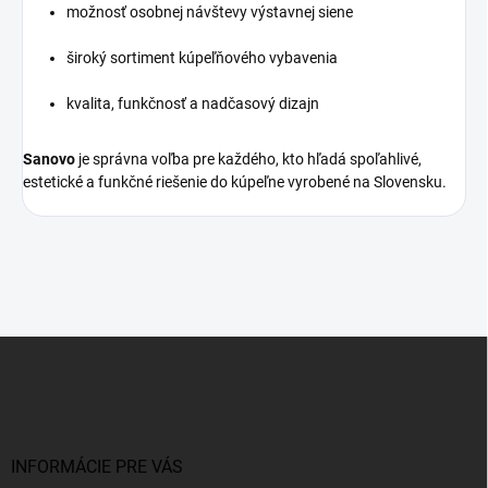
možnosť osobnej návštevy výstavnej siene
široký sortiment kúpeľňového vybavenia
kvalita, funkčnosť a nadčasový dizajn
Sanovo
je správna voľba pre každého, kto hľadá spoľahlivé,
estetické a funkčné riešenie do kúpeľne vyrobené na Slovensku.
Z
á
p
ä
t
i
INFORMÁCIE PRE VÁS