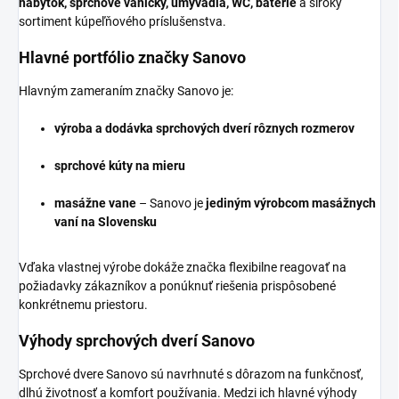
nábytok, sprchové vaničky, umývadlá, WC, batérie
a široký
sortiment kúpeľňového príslušenstva.
Hlavné portfólio značky Sanovo
Hlavným zameraním značky Sanovo je:
výroba a dodávka sprchových dverí rôznych rozmerov
sprchové kúty na mieru
masážne vane
– Sanovo je
jediným výrobcom masážnych
vaní na Slovensku
Vďaka vlastnej výrobe dokáže značka flexibilne reagovať na
požiadavky zákazníkov a ponúknuť riešenia prispôsobené
konkrétnemu priestoru.
Výhody sprchových dverí Sanovo
Sprchové dvere Sanovo sú navrhnuté s dôrazom na funkčnosť,
dlhú životnosť a komfort používania. Medzi ich hlavné výhody