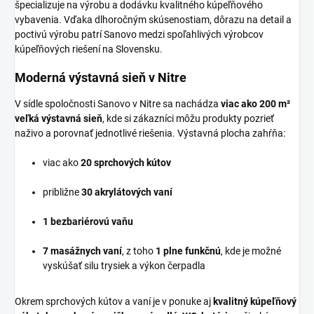
špecializuje na výrobu a dodávku kvalitného kúpeľňového
vybavenia. Vďaka dlhoročným skúsenostiam, dôrazu na detail a
poctivú výrobu patrí Sanovo medzi spoľahlivých výrobcov
kúpeľňových riešení na Slovensku.
Moderná výstavná sieň v Nitre
V sídle spoločnosti Sanovo v Nitre sa nachádza
viac ako 200 m²
veľká výstavná sieň
, kde si zákazníci môžu produkty pozrieť
naživo a porovnať jednotlivé riešenia. Výstavná plocha zahŕňa:
viac ako
20 sprchových kútov
približne
30 akrylátových vaní
1 bezbariérovú vaňu
7 masážnych vaní
, z toho
1 plne funkčnú
, kde je možné
vyskúšať silu trysiek a výkon čerpadla
Okrem sprchových kútov a vaní je v ponuke aj
kvalitný kúpeľňový