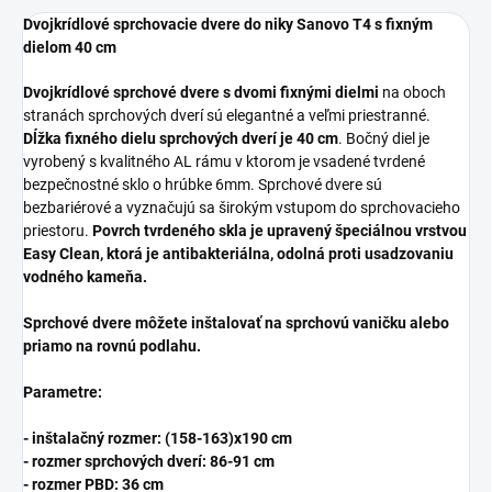
Dvojkrídlové sprchovacie dvere do niky Sanovo T4 s fixným
dielom 40 cm
Dvojkrídlové sprchové dvere s dvomi fixnými dielmi
na oboch
stranách sprchových dverí sú elegantné a veľmi priestranné.
Dĺžka fixného dielu sprchových dverí je 40 cm
. Bočný diel je
vyrobený s kvalitného AL rámu v ktorom je vsadené tvrdené
bezpečnostné sklo o hrúbke 6mm. Sprchové dvere sú
bezbariérové a vyznačujú sa širokým vstupom do sprchovacieho
priestoru.
Povrch tvrdeného skla je upravený špeciálnou vrstvou
Easy Clean, ktorá je antibakteriálna, odolná proti usadzovaniu
vodného kameňa.
Sprchové dvere môžete inštalovať na sprchovú vaničku alebo
priamo na rovnú podlahu.
Parametre:
- inštalačný rozmer: (158-163)x190 cm
- rozmer sprchových dverí: 86-91 cm
- rozmer PBD: 36 cm