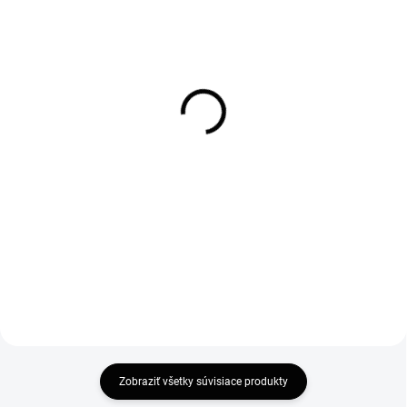
SKLADOM
SKLADOM
Rozširovací profil na
Ravak Cleaner 500ml
sprchové dvere a kúty 20
9,50 €
mm
7,72 € bez DPH
32 €
Do košíka
26,02 € bez DPH
Do košíka
Zobraziť všetky súvisiace produkty