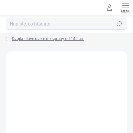
Prejsť
na
obsah
Hľadať
Dvojkrídlové dvere do sprchy od 142 cm
Neohodnotené
Podrobnosti hodnotenia
ZNAČKA:
SANOVO
AKCIA