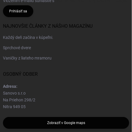
Vložením e-mailu súhlasíte s
podmienkami ochrany osobných údajov
Prihlásiť sa
NAJNOVŠIE ČLÁNKY Z NÁŠHO MAGAZÍNU
Každý deň začína v kúpeľni.
Sprchové dvere
Vaničky z liateho mramoru
OSOBNÝ ODBER
Adresa:
Sanovo s.r.o
Na Priehon 298/2
Nitra 949 05
Zobraziť v Google maps