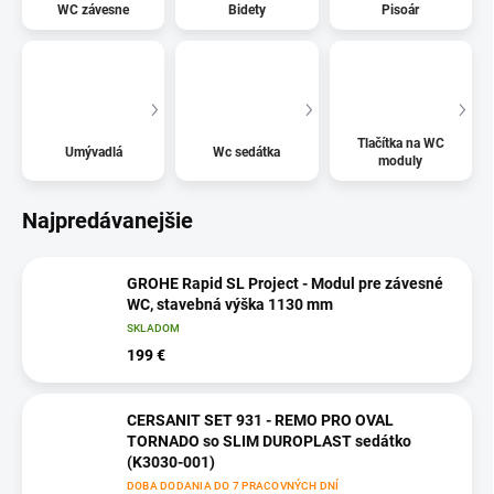
WC závesne
Bidety
Pisoár
Tlačítka na WC
Umývadlá
Wc sedátka
moduly
Najpredávanejšie
GROHE Rapid SL Project - Modul pre závesné
WC, stavebná výška 1130 mm
SKLADOM
199 €
CERSANIT SET 931 - REMO PRO OVAL
TORNADO so SLIM DUROPLAST sedátko
(K3030-001)
DOBA DODANIA DO 7 PRACOVNÝCH DNÍ