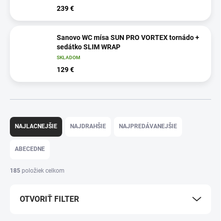
239 €
Sanovo WC mísa SUN PRO VORTEX tornádo +
sedátko SLIM WRAP
SKLADOM
129 €
R
a
NAJLACNEJŠIE
NAJDRAHŠIE
NAJPREDÁVANEJŠIE
d
e
ABECEDNE
n
i
185
položiek celkom
e
p
OTVORIŤ FILTER
r
o