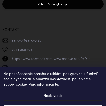
Zobraziť v Google maps
KONTAKT
sanovo
@
sanovo.sk
0911 885 595
https://www.facebook.com/www.sanovo.sk/?fref=ts
sanovo.sk
Na prispôsobenie obsahu a reklám, poskytovanie funkcií
sociálnych médií a analýzu návštevnosti používame
súbory cookie. Viac informácií
tu
.
Nastavenie
Copyright 2026
Sanovo.sk
. Všetky práva vyhradené.
|
Upraviť nastavenie