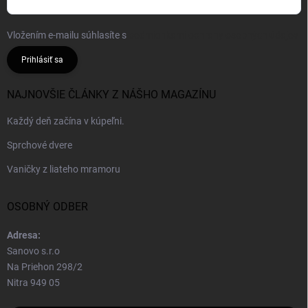
Vložením e-mailu súhlasíte s
podmienkami ochrany osobných údajov
Prihlásiť sa
NAJNOVŠIE ČLÁNKY Z NÁŠHO MAGAZÍNU
Každý deň začína v kúpeľni.
Sprchové dvere
Vaničky z liateho mramoru
OSOBNÝ ODBER
Adresa:
Sanovo s.r.o
Na Priehon 298/2
Nitra 949 05