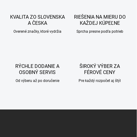
e
v
p
a
r
KVALITA ZO SLOVENSKA
RIEŠENIA NA MIERU DO
n
v
A ČESKA
KAŽDEJ KÚPEĽNE
i
k
Overené značky, ktoré vydržia
Sprcha presne podľa potrieb
e
y
v
ý
p
i
s
RÝCHLE DODANIE A
ŠIROKÝ VÝBER ZA
u
OSOBNÝ SERVIS
FÉROVÉ CENY
Od výberu až po doručenie
Pre každý rozpočet aj štýl
Z
á
p
ä