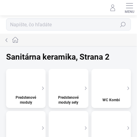
Prejsť
na
obsah
Hľadať
Domov
Sanitárna keramika
, Strana 2
Predstenové
Predstenové
WC Kombi
moduly
moduly sety